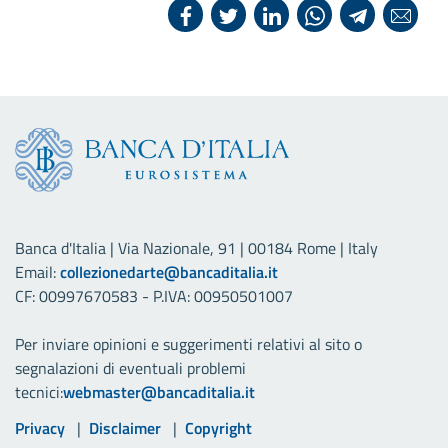
Banca d'Italia | Via Nazionale, 91 | 00184 Rome | Italy
Email:
collezionedarte@bancaditalia.it
CF: 00997670583 - P.IVA: 00950501007
Per inviare opinioni e suggerimenti relativi al sito o
segnalazioni di eventuali problemi
tecnici:
webmaster@bancaditalia.it
Link utili
Privacy
Disclaimer
Copyright