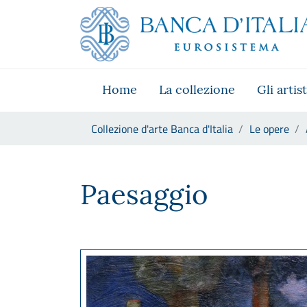
Vai al sito istituzionale
Skip to Main Content
Vai al menu di navigazione
Vai alla ricerca
Vai ai contenuti
Vai al footer
Home
La collezione
Gli artist
Ti trovi in:
Collezione d'arte Banca d'Italia
Le opere
Aligi Sassu, Paesaggio
Paesaggio