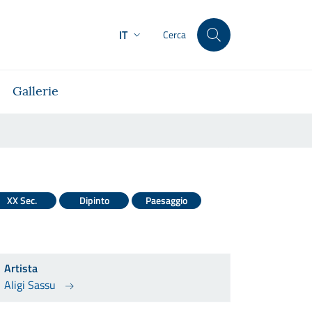
IT
Cerca
Gallerie
XX Sec.
Dipinto
Paesaggio
Artista
Aligi Sassu