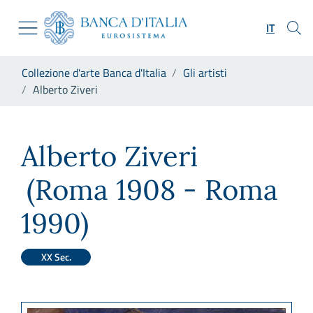
Vai al sito istituzionale
Skip to Main Content
Vai al menu di navigazione
IT
Vai alla ricerca
Vai ai contenuti
Ti trovi in:
Collezione d'arte Banca d'Italia
Gli artisti
Vai al footer
Alberto Ziveri
Alberto Ziveri
Alberto Ziveri
(Roma 1908 - Roma
1990)
XX Sec.