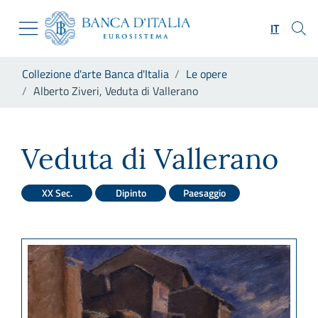
Vai al sito istituzionale
Skip to Main Content
Vai al menu di navigazione
IT
Vai alla ricerca
Vai ai contenuti
Ti trovi in:
Collezione d'arte Banca d'Italia
Le opere
Vai al footer
Alberto Ziveri, Veduta di Vallerano
Alberto Ziveri, Veduta di Val
Veduta di Vallerano
XX Sec.
Dipinto
Paesaggio