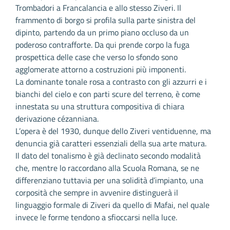
Trombadori a Francalancia e allo stesso Ziveri. Il
frammento di borgo si profila sulla parte sinistra del
dipinto, partendo da un primo piano occluso da un
poderoso contrafforte. Da qui prende corpo la fuga
prospettica delle case che verso lo sfondo sono
agglomerate attorno a costruzioni più imponenti.
La dominante tonale rosa a contrasto con gli azzurri e i
bianchi del cielo e con parti scure del terreno, è come
innestata su una struttura compositiva di chiara
derivazione cézanniana.
L’opera è del 1930, dunque dello Ziveri ventiduenne, ma
denuncia già caratteri essenziali della sua arte matura.
Il dato del tonalismo è già declinato secondo modalità
che, mentre lo raccordano alla Scuola Romana, se ne
differenziano tuttavia per una solidità d’impianto, una
corposità che sempre in avvenire distinguerà il
linguaggio formale di Ziveri da quello di Mafai, nel quale
invece le forme tendono a sfioccarsi nella luce.