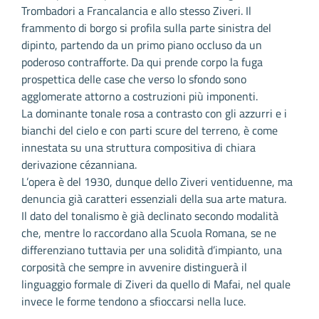
Trombadori a Francalancia e allo stesso Ziveri. Il
frammento di borgo si profila sulla parte sinistra del
dipinto, partendo da un primo piano occluso da un
poderoso contrafforte. Da qui prende corpo la fuga
prospettica delle case che verso lo sfondo sono
agglomerate attorno a costruzioni più imponenti.
La dominante tonale rosa a contrasto con gli azzurri e i
bianchi del cielo e con parti scure del terreno, è come
innestata su una struttura compositiva di chiara
derivazione cézanniana.
L’opera è del 1930, dunque dello Ziveri ventiduenne, ma
denuncia già caratteri essenziali della sua arte matura.
Il dato del tonalismo è già declinato secondo modalità
che, mentre lo raccordano alla Scuola Romana, se ne
differenziano tuttavia per una solidità d’impianto, una
corposità che sempre in avvenire distinguerà il
linguaggio formale di Ziveri da quello di Mafai, nel quale
invece le forme tendono a sfioccarsi nella luce.