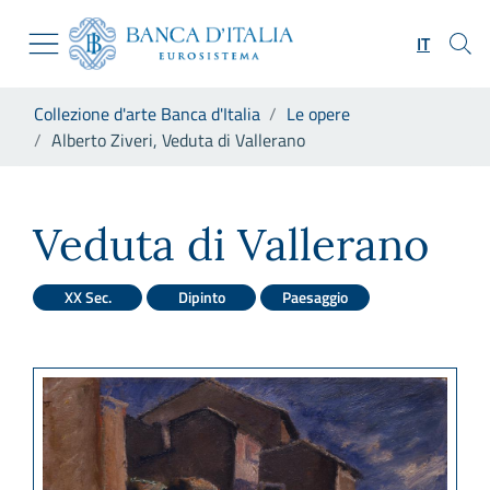
Vai al sito istituzionale
Skip to Main Content
Vai al menu di navigazione
IT
Vai alla ricerca
Vai ai contenuti
Ti trovi in:
Collezione d'arte Banca d'Italia
Le opere
Vai al footer
Alberto Ziveri, Veduta di Vallerano
Alberto Ziveri, Veduta di Val
Veduta di Vallerano
XX Sec.
Dipinto
Paesaggio