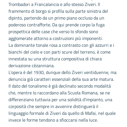
Trombadori a Francalancia e allo stesso Ziveri. Il
frammento di borgo si profila sulla parte sinistra del
dipinto, partendo da un primo piano occluso da un
poderoso contrafforte. Da qui prende corpo la fuga
prospettica delle case che verso lo sfondo sono
agglomerate attorno a costruzioni più imponenti.
La dominante tonale rosa a contrasto con gli azzurri e i
bianchi del cielo e con parti scure del terreno, è come
innestata su una struttura compositiva di chiara
derivazione cézanniana.
L’opera è del 1930, dunque dello Ziveri ventiduenne, ma
denuncia già caratteri essenziali della sua arte matura.
Il dato del tonalismo è già declinato secondo modalità
che, mentre lo raccordano alla Scuola Romana, se ne
differenziano tuttavia per una solidità d’impianto, una
corposità che sempre in avvenire distinguerà il
linguaggio formale di Ziveri da quello di Mafai, nel quale
invece le forme tendono a sfioccarsi nella luce.