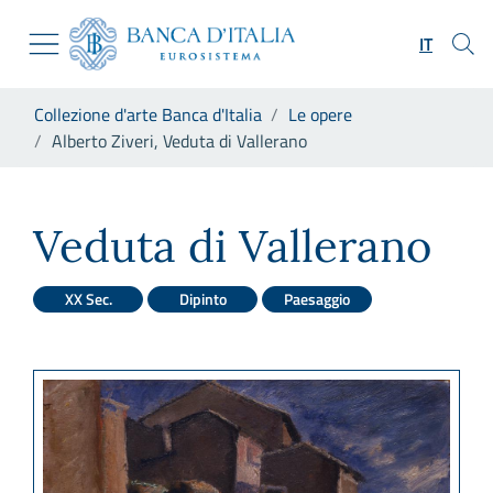
Vai al sito istituzionale
Skip to Main Content
Vai al menu di navigazione
IT
Vai alla ricerca
Vai ai contenuti
Ti trovi in:
Collezione d'arte Banca d'Italia
Le opere
Vai al footer
Alberto Ziveri, Veduta di Vallerano
Alberto Ziveri, Veduta di Val
Veduta di Vallerano
XX Sec.
Dipinto
Paesaggio