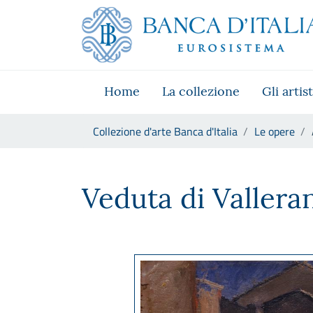
Vai al sito istituzionale
Skip to Main Content
Vai al menu di navigazione
Vai alla ricerca
Vai ai contenuti
Vai al footer
Home
La collezione
Gli artist
Ti trovi in:
Collezione d'arte Banca d'Italia
Le opere
Alberto Ziveri, Veduta di Val
Veduta di Vallera