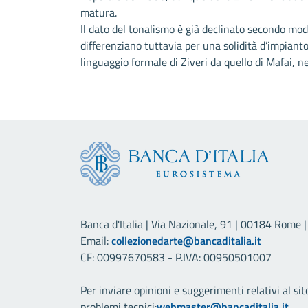
matura.
Il dato del tonalismo è già declinato secondo mo
differenziano tuttavia per una solidità d’impiant
linguaggio formale di Ziveri da quello di Mafai, n
Banca d'Italia | Via Nazionale, 91 | 00184 Rome | 
Email:
collezionedarte@bancaditalia.it
CF: 00997670583 - P.IVA: 00950501007
Per inviare opinioni e suggerimenti relativi al sit
problemi tecnici:
webmaster@bancaditalia.it