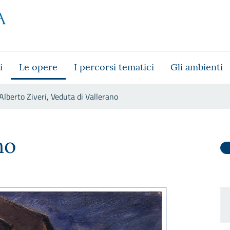
i
Le opere
I percorsi tematici
Gli ambienti
Alberto Ziveri, Veduta di Vallerano
lerano
no