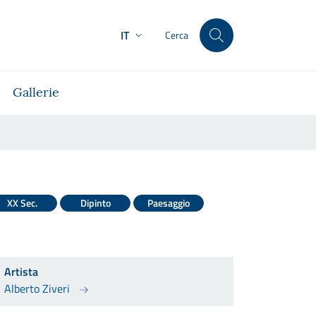
IT
Cerca
Gallerie
XX Sec.
Dipinto
Paesaggio
Artista
Alberto Ziveri