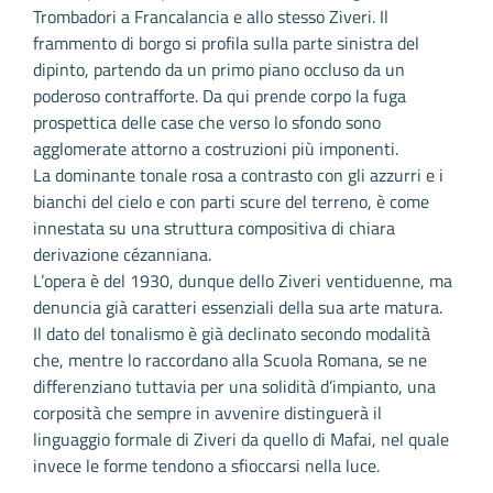
Trombadori a Francalancia e allo stesso Ziveri. Il
frammento di borgo si profila sulla parte sinistra del
dipinto, partendo da un primo piano occluso da un
poderoso contrafforte. Da qui prende corpo la fuga
prospettica delle case che verso lo sfondo sono
agglomerate attorno a costruzioni più imponenti.
La dominante tonale rosa a contrasto con gli azzurri e i
bianchi del cielo e con parti scure del terreno, è come
innestata su una struttura compositiva di chiara
derivazione cézanniana.
L’opera è del 1930, dunque dello Ziveri ventiduenne, ma
denuncia già caratteri essenziali della sua arte matura.
Il dato del tonalismo è già declinato secondo modalità
che, mentre lo raccordano alla Scuola Romana, se ne
differenziano tuttavia per una solidità d’impianto, una
corposità che sempre in avvenire distinguerà il
linguaggio formale di Ziveri da quello di Mafai, nel quale
invece le forme tendono a sfioccarsi nella luce.