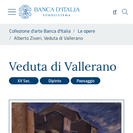
Vai al sito istituzionale
Skip to Main Content
Vai al menu di navigazione
IT
Vai alla ricerca
Vai ai contenuti
Ti trovi in:
Collezione d'arte Banca d'Italia
Le opere
Vai al footer
Alberto Ziveri, Veduta di Vallerano
Alberto Ziveri, Veduta di Val
Veduta di Vallerano
XX Sec.
Dipinto
Paesaggio