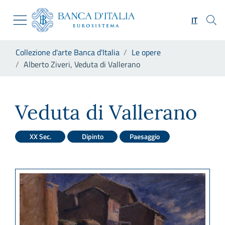
Vai al sito istituzionale
Skip to Main Content
Vai al menu di navigazione
IT
Vai alla ricerca
Vai ai contenuti
Ti trovi in:
Collezione d'arte Banca d'Italia
Le opere
Vai al footer
Alberto Ziveri, Veduta di Vallerano
Alberto Ziveri, Veduta di Val
Veduta di Vallerano
XX Sec.
Dipinto
Paesaggio