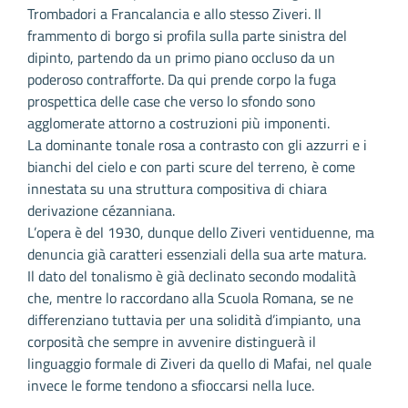
Trombadori a Francalancia e allo stesso Ziveri. Il
frammento di borgo si profila sulla parte sinistra del
dipinto, partendo da un primo piano occluso da un
poderoso contrafforte. Da qui prende corpo la fuga
prospettica delle case che verso lo sfondo sono
agglomerate attorno a costruzioni più imponenti.
La dominante tonale rosa a contrasto con gli azzurri e i
bianchi del cielo e con parti scure del terreno, è come
innestata su una struttura compositiva di chiara
derivazione cézanniana.
L’opera è del 1930, dunque dello Ziveri ventiduenne, ma
denuncia già caratteri essenziali della sua arte matura.
Il dato del tonalismo è già declinato secondo modalità
che, mentre lo raccordano alla Scuola Romana, se ne
differenziano tuttavia per una solidità d’impianto, una
corposità che sempre in avvenire distinguerà il
linguaggio formale di Ziveri da quello di Mafai, nel quale
invece le forme tendono a sfioccarsi nella luce.