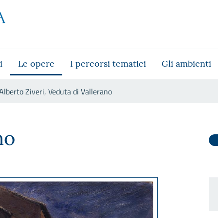
i
Le opere
I percorsi tematici
Gli ambienti
Alberto Ziveri, Veduta di Vallerano
lerano
no