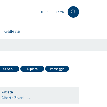
IT
Cerca
Gallerie
XX Sec.
Dipinto
Paesaggio
Artista
Alberto Ziveri