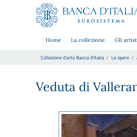
Vai al sito istituzionale
Skip to Main Content
Vai al menu di navigazione
Vai alla ricerca
Vai ai contenuti
Vai al footer
Home
La collezione
Gli artist
Ti trovi in:
Collezione d'arte Banca d'Italia
Le opere
Alberto Ziveri, Veduta di Val
Veduta di Vallera