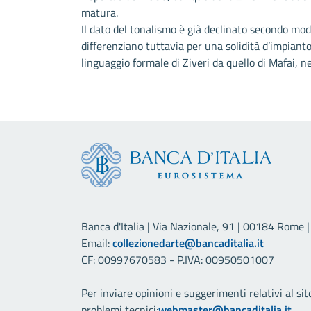
matura.
Il dato del tonalismo è già declinato secondo mo
differenziano tuttavia per una solidità d’impiant
linguaggio formale di Ziveri da quello di Mafai, n
Banca d'Italia | Via Nazionale, 91 | 00184 Rome | 
Email:
collezionedarte@bancaditalia.it
CF: 00997670583 - P.IVA: 00950501007
Per inviare opinioni e suggerimenti relativi al sit
problemi tecnici:
webmaster@bancaditalia.it