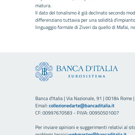
matura.
Il dato del tonalismo è già declinato secondo mo
differenziano tuttavia per una solidità d’impiant
linguaggio formale di Ziveri da quello di Mafai, n
Banca d'Italia | Via Nazionale, 91 | 00184 Rome | 
Email:
collezionedarte@bancaditalia.it
CF: 00997670583 - P.IVA: 00950501007
Per inviare opinioni e suggerimenti relativi al sit
problemi tecnici:
webmaster@bancaditalia.it