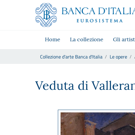
Vai al sito istituzionale
Skip to Main Content
Vai al menu di navigazione
Vai alla ricerca
Vai ai contenuti
Vai al footer
Home
La collezione
Gli artist
Ti trovi in:
Collezione d'arte Banca d'Italia
Le opere
Alberto Ziveri, Veduta di Val
Veduta di Vallera