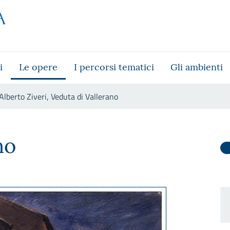
i
Le opere
I percorsi tematici
Gli ambienti
Alberto Ziveri, Veduta di Vallerano
lerano
no