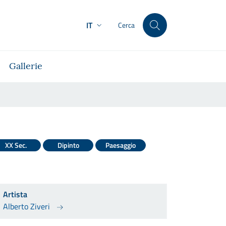
IT
Cerca
Gallerie
XX Sec.
Dipinto
Paesaggio
Artista
Alberto Ziveri