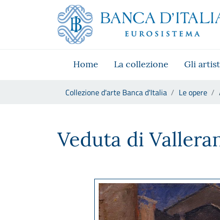
Vai al sito istituzionale
Skip to Main Content
Vai al menu di navigazione
Vai alla ricerca
Vai ai contenuti
Vai al footer
Home
La collezione
Gli artist
Ti trovi in:
Collezione d'arte Banca d'Italia
Le opere
Alberto Ziveri, Veduta di Val
Veduta di Vallera