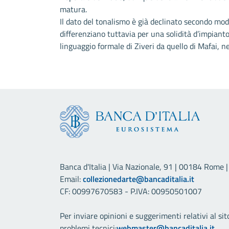
matura.
Il dato del tonalismo è già declinato secondo mo
differenziano tuttavia per una solidità d’impiant
linguaggio formale di Ziveri da quello di Mafai, n
Banca d'Italia | Via Nazionale, 91 | 00184 Rome | 
Email:
collezionedarte@bancaditalia.it
CF: 00997670583 - P.IVA: 00950501007
Per inviare opinioni e suggerimenti relativi al sit
problemi tecnici:
webmaster@bancaditalia.it