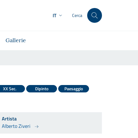
IT
Cerca
Gallerie
XX Sec.
Dipinto
Paesaggio
Artista
Alberto Ziveri