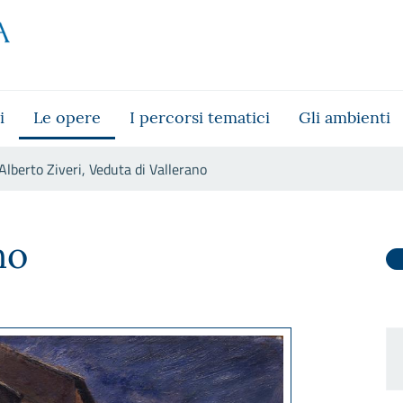
i
Le opere
I percorsi tematici
Gli ambienti
Alberto Ziveri, Veduta di Vallerano
lerano
no