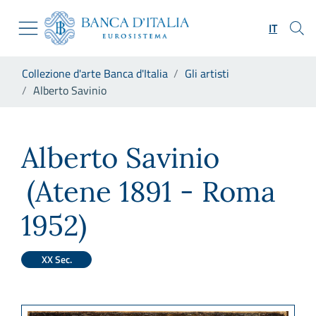
Vai al sito istituzionale
Skip to Main Content
Vai al menu di navigazione
IT
Vai alla ricerca
Vai ai contenuti
Ti trovi in:
Collezione d'arte Banca d'Italia
Gli artisti
Vai al footer
Alberto Savinio
Alberto Savinio
Alberto Savinio
(Atene 1891 - Roma
1952)
XX Sec.