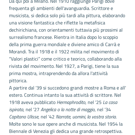
Da qui poi a Milano. Nel 1910 raggiunge Parigi dove
frequenta gli ambienti dell'avanguardia. Scrittore e
musicista, si dedica solo più tardi alla pittura, elaborando
una visione fantastica che riflette la metafisica
dechirichiana, con orientamenti tuttavia più prossimi al
surrealismo francese. Rientra in Italia dopo lo scoppio
della prima guerra mondiale e diviene amico di Carrà e
Morandi. Tra il 1918 e il 1922 milita nel movimento di
“Valori plastici” come critico e teorico, collaborando alla
rivista del movimento. Nel 1927, a Parigi, tiene la sua
prima mostra, intraprendendo da allora l'attività
pittorica.
A partire dal '39 si succedono grandi mostre a Roma e all'
estero. Continua intanto la sua attività di scrittore. Nel
1918 aveva pubblicato
Hermaphrodito
, nel '25
La casa
ispirata
, nel '27
Angelica o la notte di maggio
, nel '34
Capitano Ulisse
, nel '42
Narrate, uomini, la vostra storia
.
Molte sono le sue opere anche di musicista. Nel 1954 la
Biennale di Venezia gli dedica una grande retrospettiva.