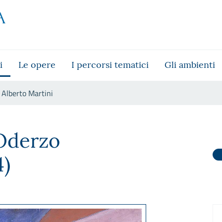
i
Le opere
I percorsi tematici
Gli ambienti
Alberto Martini
Oderzo
4)