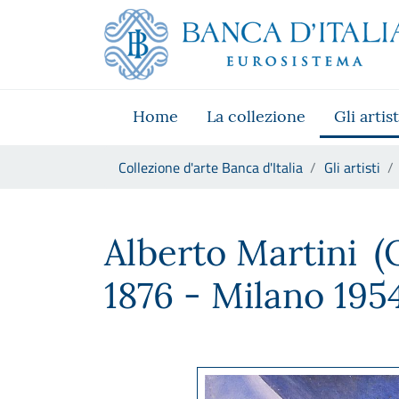
Vai al sito istituzionale
Skip to Main Content
Vai al menu di navigazione
Vai alla ricerca
Vai ai contenuti
Vai al footer
Home
La collezione
Gli artist
Ti trovi in:
Collezione d'arte Banca d'Italia
Gli artisti
Alberto Martini
Alberto Martini
(
1876 - Milano 195