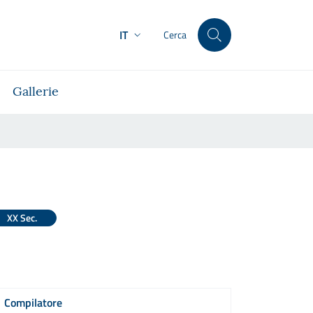
IT
Cerca
Gallerie
XX Sec.
Compilatore