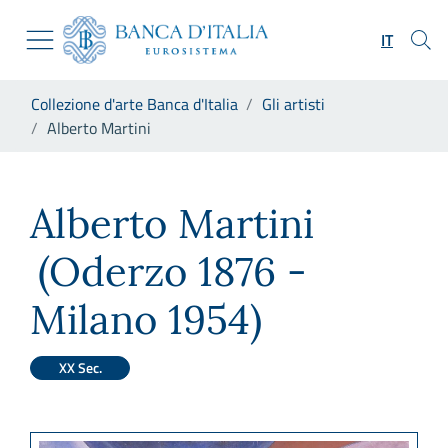
Vai al sito istituzionale
Skip to Main Content
Vai al menu di navigazione
IT
Vai alla ricerca
Vai ai contenuti
Ti trovi in:
Collezione d'arte Banca d'Italia
Gli artisti
Vai al footer
Alberto Martini
Alberto Martini
Alberto Martini
(Oderzo 1876 -
Milano 1954)
XX Sec.