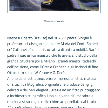
Venezia surreale
Nasce a Oderzo (Treviso) nel 1876. Il padre Giorgio è
professore di disegno e la madre Maria dei Conti Spineda
de' Cattaneis è una aristocratica di antica nobiltà. Sarà il
padre il suo unico maestro che lo avvia allo studio della
grafica. Studierà poi a Milano i grandi maestri tedeschi
dell'incisione, come Dürer e Cranach e gli incisori di fine
Ottocento come W. Crane e G. Doré.
Alieno da effetti atmosferici e impressionistici, matura
una tecnica litografica originale che produce dei grigi
delicati e dei neri eleganti, grazie ad un fitto punteggiato
a inchiostro stilografico. Una sua vena più macabra e
morbosa si raccoglie nelle chine acquarellate dal titolo
Albo della Morte
, denso di suggestioni nordiche e