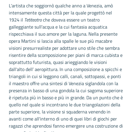
L'artista che soggiornò qualche anno a Venezia, amò
intensamente questa città per la quale progettò nel
1924 il
Tetiteatro
che doveva essere un teatro
galleggiante sull'acqua e la cui fantasia acquatica
rispecchiava il suo amore per la laguna. Nella presente
opera Martini si lascia alla spalle le sue più macabre
visioni presurrealiste per adottare uno stile che sembra
risentire della scomposizione per piani di marca cubista e
soprattutto futurista, quasi arieggiando le visioni
dall'alto dell’ aeropittura. In una composizione a spicchi e
triangoli in cui si leggono calli, canali, sottopassi, e ponti
il maestro offre una sintesi di Venezia siglandola con la
presenza in basso di una gondola la cui sagoma superiore
è ripetuta più in basso e più in grande. Da un punto che è
quello nel quale si incontrano le due triangolazioni della
parte superiore, la visione si squaderna venendo in
avanti come all'interno di uno di quei libri di giochi per
ragazzi che aprendosi fanno emergere una costruzione di