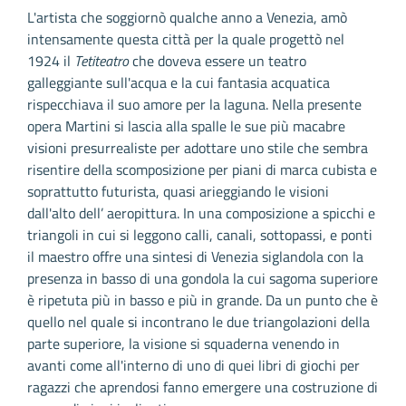
L'artista che soggiornò qualche anno a Venezia, amò
intensamente questa città per la quale progettò nel
1924 il
Tetiteatro
che doveva essere un teatro
galleggiante sull'acqua e la cui fantasia acquatica
rispecchiava il suo amore per la laguna. Nella presente
opera Martini si lascia alla spalle le sue più macabre
visioni presurrealiste per adottare uno stile che sembra
risentire della scomposizione per piani di marca cubista e
soprattutto futurista, quasi arieggiando le visioni
dall'alto dell’ aeropittura. In una composizione a spicchi e
triangoli in cui si leggono calli, canali, sottopassi, e ponti
il maestro offre una sintesi di Venezia siglandola con la
presenza in basso di una gondola la cui sagoma superiore
è ripetuta più in basso e più in grande. Da un punto che è
quello nel quale si incontrano le due triangolazioni della
parte superiore, la visione si squaderna venendo in
avanti come all'interno di uno di quei libri di giochi per
ragazzi che aprendosi fanno emergere una costruzione di