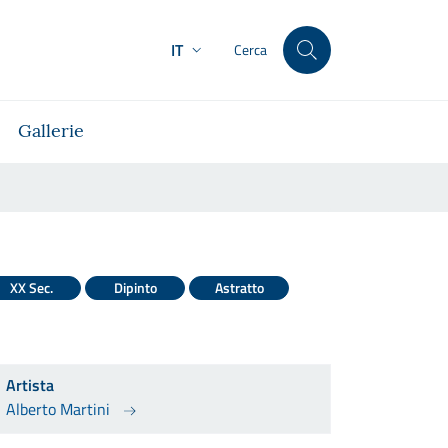
IT
Cerca
Gallerie
XX Sec.
Dipinto
Astratto
Artista
Alberto Martini