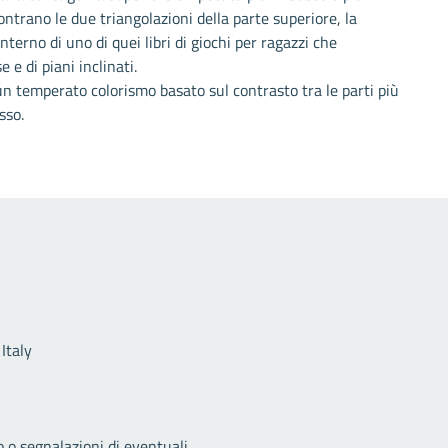
ntrano le due triangolazioni della parte superiore, la
terno di uno di quei libri di giochi per ragazzi che
e di piani inclinati.
n temperato colorismo basato sul contrasto tra le parti più
sso.
Link utili
Italy
o o segnalazioni di eventuali