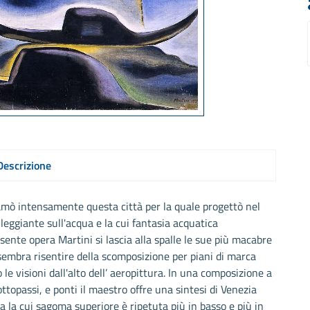
Descrizione
amò intensamente questa città per la quale progettò nel
eggiante sull'acqua e la cui fantasia acquatica
sente opera Martini si lascia alla spalle le sue più macabre
 sembra risentire della scomposizione per piani di marca
le visioni dall'alto dell’ aeropittura. In una composizione a
 sottopassi, e ponti il maestro offre una sintesi di Venezia
a la cui sagoma superiore è ripetuta più in basso e più in