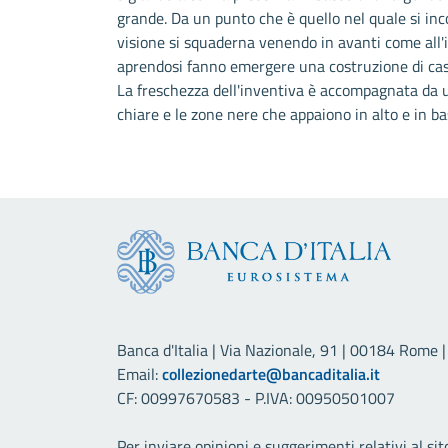
grande. Da un punto che è quello nel quale si inco
visione si squaderna venendo in avanti come all'in
aprendosi fanno emergere una costruzione di case 
La freschezza dell'inventiva è accompagnata da u
chiare e le zone nere che appaiono in alto e in ba
Banca d'Italia | Via Nazionale, 91 | 00184 Rome | 
Email:
collezionedarte@bancaditalia.it
CF: 00997670583 - P.IVA: 00950501007
Per inviare opinioni e suggerimenti relativi al sit