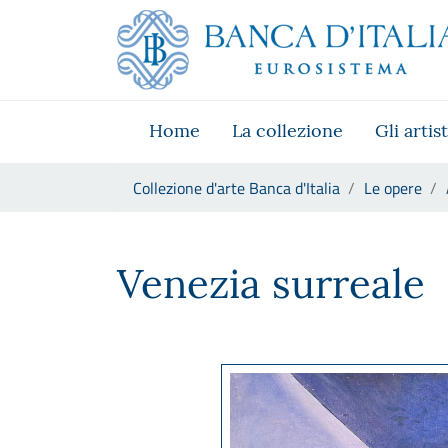
Vai al sito istituzionale
Skip to Main Content
Vai al menu di navigazione
Vai alla ricerca
Vai ai contenuti
Vai al footer
Home
La collezione
Gli artist
Ti trovi in:
Collezione d'arte Banca d'Italia
Le opere
Alberto Martini, Venezia surr
Venezia surreale