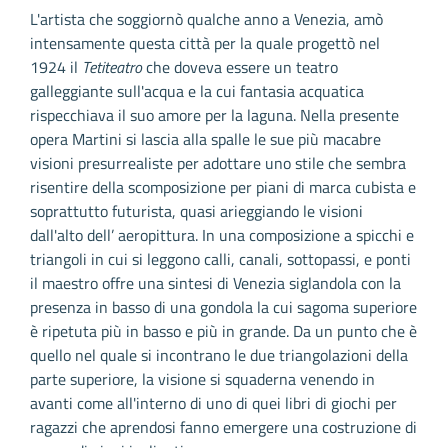
L'artista che soggiornò qualche anno a Venezia, amò
intensamente questa città per la quale progettò nel
1924 il
Tetiteatro
che doveva essere un teatro
galleggiante sull'acqua e la cui fantasia acquatica
rispecchiava il suo amore per la laguna. Nella presente
opera Martini si lascia alla spalle le sue più macabre
visioni presurrealiste per adottare uno stile che sembra
risentire della scomposizione per piani di marca cubista e
soprattutto futurista, quasi arieggiando le visioni
dall'alto dell’ aeropittura. In una composizione a spicchi e
triangoli in cui si leggono calli, canali, sottopassi, e ponti
il maestro offre una sintesi di Venezia siglandola con la
presenza in basso di una gondola la cui sagoma superiore
è ripetuta più in basso e più in grande. Da un punto che è
quello nel quale si incontrano le due triangolazioni della
parte superiore, la visione si squaderna venendo in
avanti come all'interno di uno di quei libri di giochi per
ragazzi che aprendosi fanno emergere una costruzione di