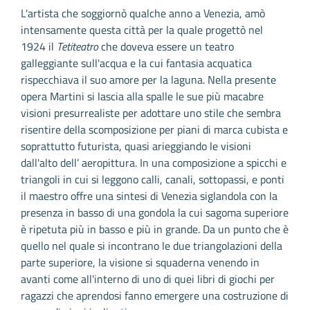
L'artista che soggiornò qualche anno a Venezia, amò
intensamente questa città per la quale progettò nel
1924 il
Tetiteatro
che doveva essere un teatro
galleggiante sull'acqua e la cui fantasia acquatica
rispecchiava il suo amore per la laguna. Nella presente
opera Martini si lascia alla spalle le sue più macabre
visioni presurrealiste per adottare uno stile che sembra
risentire della scomposizione per piani di marca cubista e
soprattutto futurista, quasi arieggiando le visioni
dall'alto dell’ aeropittura. In una composizione a spicchi e
triangoli in cui si leggono calli, canali, sottopassi, e ponti
il maestro offre una sintesi di Venezia siglandola con la
presenza in basso di una gondola la cui sagoma superiore
è ripetuta più in basso e più in grande. Da un punto che è
quello nel quale si incontrano le due triangolazioni della
parte superiore, la visione si squaderna venendo in
avanti come all'interno di uno di quei libri di giochi per
ragazzi che aprendosi fanno emergere una costruzione di