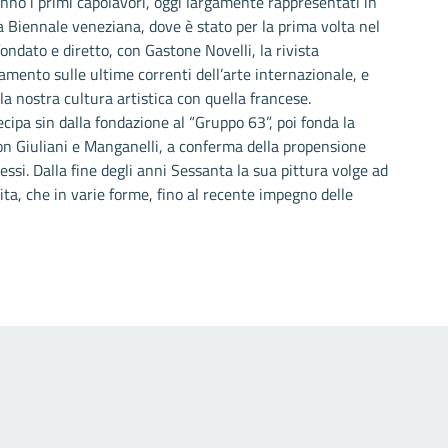
anno i primi capolavori, oggi largamente rappresentati in
a Biennale veneziana, dove è stato per la prima volta nel
fondato e diretto, con Gastone Novelli, la rivista
amento sulle ultime correnti dell’arte internazionale, e
lla nostra cultura artistica con quella francese.
cipa sin dalla fondazione al “Gruppo 63”, poi fonda la
con Giuliani e Manganelli, a conferma della propensione
ssi. Dalla fine degli anni Sessanta la sua pittura volge ad
a, che in varie forme, fino al recente impegno delle