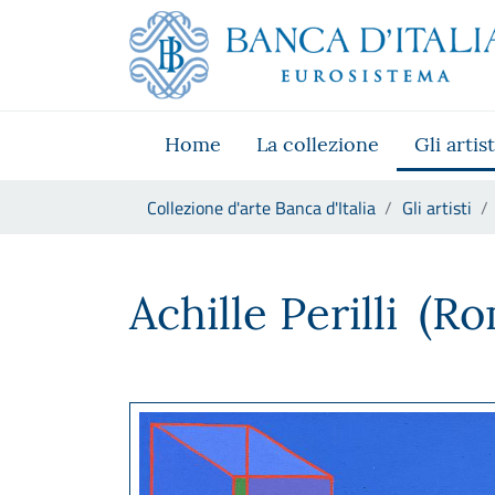
Vai al sito istituzionale
Skip to Main Content
Vai al menu di navigazione
Vai alla ricerca
Vai ai contenuti
Vai al footer
Home
La collezione
Gli artist
Ti trovi in:
Collezione d'arte Banca d'Italia
Gli artisti
Achille Perilli
Achille Perilli
(Ro