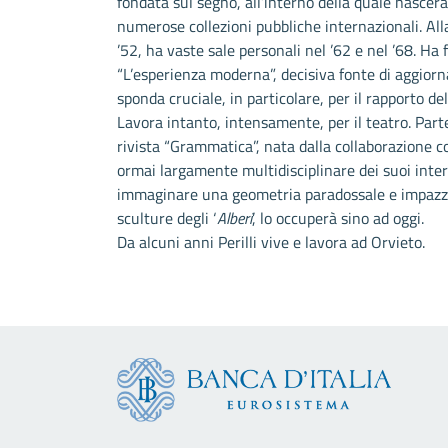
fondata sul segno, all’interno della quale nascer
numerose collezioni pubbliche internazionali. All
’52, ha vaste sale personali nel ’62 e nel ’68. Ha 
“L’esperienza moderna”, decisiva fonte di aggiorn
sponda cruciale, in particolare, per il rapporto de
Lavora intanto, intensamente, per il teatro. Parte
rivista “Grammatica”, nata dalla collaborazione 
ormai largamente multidisciplinare dei suoi intere
immaginare una geometria paradossale e impazzit
sculture degli ‘
Alberi
’, lo occuperà sino ad oggi.
Da alcuni anni Perilli vive e lavora ad Orvieto.