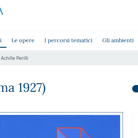
i
Le opere
I percorsi tematici
Gli ambienti
Achille Perilli
ma 1927)