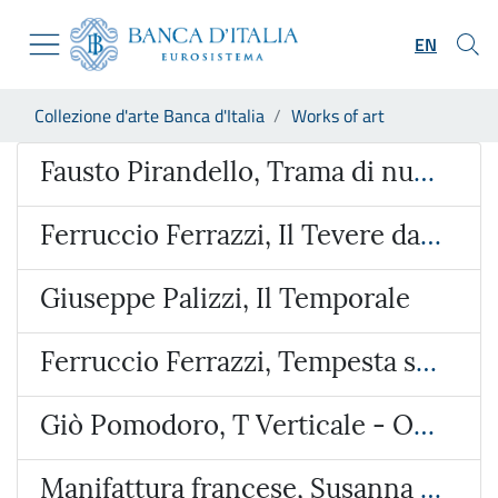
Go to the institutional website
Skip to Main Content
Go to the navigation menu
EN
Go to search
Go to content
You are in:
Collezione d'arte Banca d'Italia
Works of art
Go to the footer
Work of art
Fausto Pirandello, Trama di nudo
Ferruccio Ferrazzi, Il Tevere da via Ripetta
Giuseppe Palizzi, Il Temporale
Ferruccio Ferrazzi, Tempesta sulla valle dell’Aniene
Giò Pomodoro, T Verticale - Orizzontale
Manifattura francese, Susanna e i vecchioni